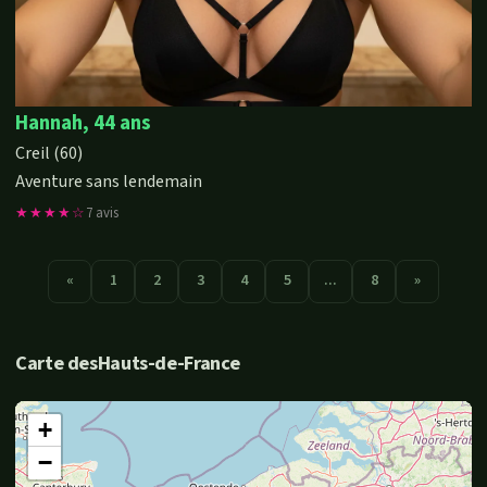
Hannah, 44 ans
Creil (60)
Aventure sans lendemain
★★★★☆
7 avis
«
1
2
3
4
5
...
8
»
Carte desHauts-de-France
+
−