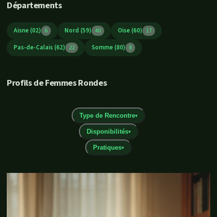
Départements
Aisne (02)
Nord (59)
Oise (60)
6
40
17
Pas-de-Calais (62)
Somme (80)
22
8
Profils de Femmes Rondes
Type de Rencontre
▾
Disponibilités
▾
Pratiques
▾