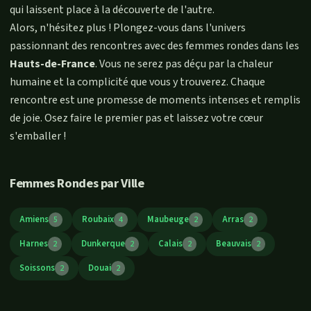
qui laissent place à la découverte de l'autre.
Alors, n'hésitez plus ! Plongez-vous dans l'univers
passionnant des rencontres avec des femmes rondes dans les
Hauts-de-France
. Vous ne serez pas déçu par la chaleur
humaine et la complicité que vous y trouverez. Chaque
rencontre est une promesse de moments intenses et remplis
de joie. Osez faire le premier pas et laissez votre cœur
s'emballer !
Femmes Rondes par Ville
Amiens
Roubaix
Maubeuge
Arras
5
4
2
2
Harnes
Dunkerque
Calais
Beauvais
2
2
2
2
Soissons
Douai
2
2